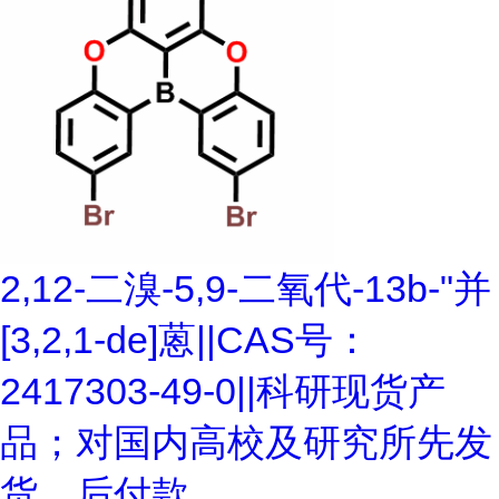
2,12-二溴-5,9-二氧代-13b-"并
[3,2,1-de]蒽||CAS号：
2417303-49-0||科研现货产
品；对国内高校及研究所先发
货、后付款