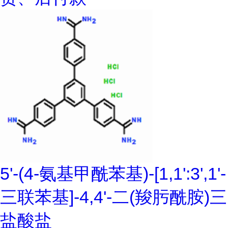
5'-(4-氨基甲酰苯基)-[1,1':3',1'-
三联苯基]-4,4'-二(羧肟酰胺)三
盐酸盐