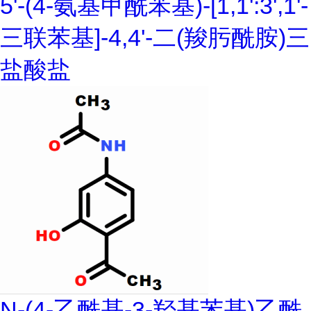
5'-(4-氨基甲酰苯基)-[1,1':3',1'-
三联苯基]-4,4'-二(羧肟酰胺)三
盐酸盐
N-(4-乙酰基-3-羟基苯基)乙酰