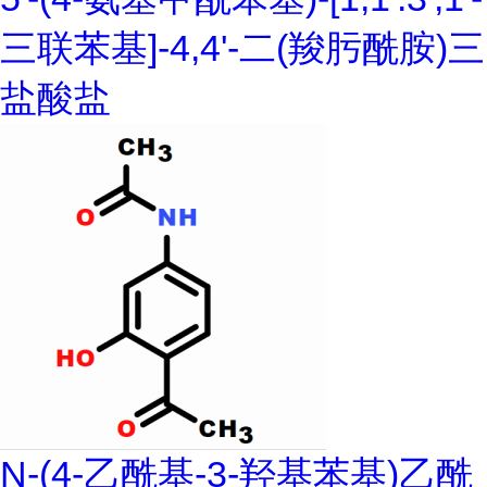
三联苯基]-4,4'-二(羧肟酰胺)三
盐酸盐
N-(4-乙酰基-3-羟基苯基)乙酰