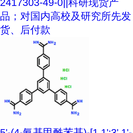
2417303-49-0||科研现货产
品；对国内高校及研究所先发
货、后付款
5'-(4-氨基甲酰苯基)-[1,1':3',1'-