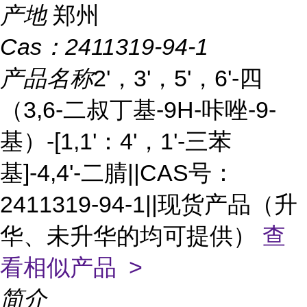
产地
郑州
Cas：
2411319-94-1
产品名称
2'，3'，5'，6'-四
（3,6-二叔丁基-9H-咔唑-9-
基）-[1,1'：4'，1'-三苯
基]-4,4'-二腈||CAS号：
2411319-94-1||现货产品（升
华、未升华的均可提供）
查
看相似产品 >
简介