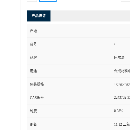
产品详请
产地
/
货号
品牌
阿尔法
用途
合成材料
1g;5g;25g;
包装规格
2243762-3
CAS编号
0.98%
纯度
别名
11,12-二