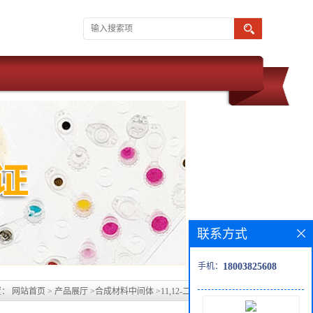
联系方式
手机：
18003825608
置：
网站首页
>
产品展厅
>
合成材料中间体
>
11,12-二氟二苯并[a,c]吩嗪