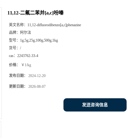
11,12-二氟二苯并[a,c]吩嗪
英文名称：
11,12-difluorodibenzo[a,c]phenazine
品牌：
阿尔法
型号：
1g;5g;25g;100g;500g;1kg
货号：
/
cas：
2243762-33-4
价格：
￥1/kg
发布日期：
2024-12-20
更新日期：
2026-08-07
发送咨询信息