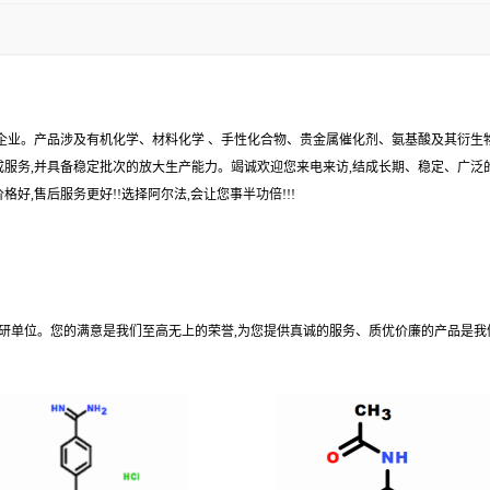
企业。产品涉及有机化学、材料化学 、手性化合物、贵金属催化剂、氨基酸及其衍生
服务,并具备稳定批次的放大生产能力。竭诚欢迎您来电来访,结成长期、稳定、广泛的
好,售后服务更好!!选择阿尔法,会让您事半功倍!!!
科研单位。您的满意是我们至高无上的荣誉,为您提供真诚的服务、质优价廉的产品是我