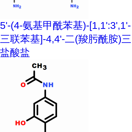
5'-(4-氨基甲酰苯基)-[1,1':3',1'-
三联苯基]-4,4'-二(羧肟酰胺)三
盐酸盐