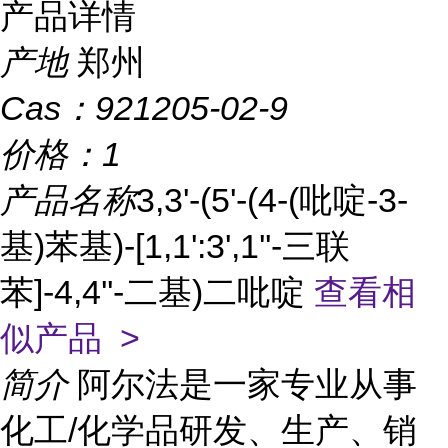
产品详情
产地
郑州
Cas：
921205-02-9
价格：
1
产品名称
3,3'-(5'-(4-(吡啶-3-
基)苯基)-[1,1':3',1''-三联
苯]-4,4''-二基)二吡啶
查看相
似产品 >
简介
阿尔法是一家专业从事
化工/化学品研发、生产、销