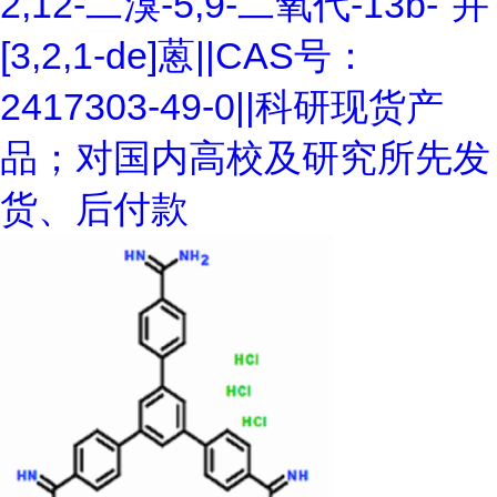
2,12-二溴-5,9-二氧代-13b-"并
[3,2,1-de]蒽||CAS号：
2417303-49-0||科研现货产
品；对国内高校及研究所先发
货、后付款