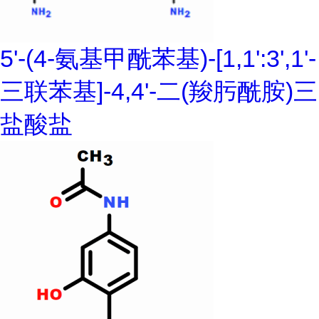
5'-(4-氨基甲酰苯基)-[1,1':3',1'-
三联苯基]-4,4'-二(羧肟酰胺)三
盐酸盐