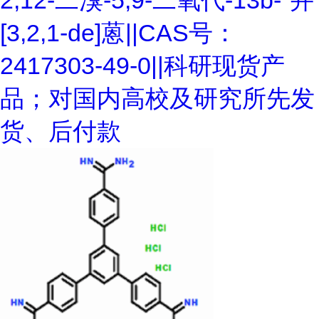
2,12-二溴-5,9-二氧代-13b-"并
[3,2,1-de]蒽||CAS号：
2417303-49-0||科研现货产
品；对国内高校及研究所先发
货、后付款