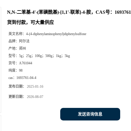
N,N-二苯基-4'-(苯磺酰基)-[1,1'-联苯]-4-胺，CAS号：16937
货到付款，可大量供应
英文名称：
4-(4-diphenylaminophenyl)diphenylsulfone
品牌：
阿尔法
产地：
郑州
型号：
5g；25g；100g；500g；1kg；5kg
货号：
A761044
纯度：
98
cas：
1693761-04-4
发布日期：
2025-01-16
更新日期：
2026-08-07
发送咨询信息