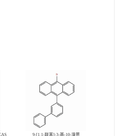
CAS
9-[1,1-联苯]-3-基-10-溴蒽