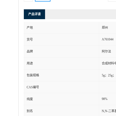
产品详请
产地
郑州
A761044
货号
品牌
阿尔法
用途
合成材料
包装规格
5g；25g；
CAS编号
98%
纯度
别名
N,N-二苯基