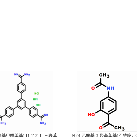
-氨基甲酰苯基)-[1,1':3',1'-三联苯
N-(4-乙酰基-3-羟基苯基)乙酰胺，