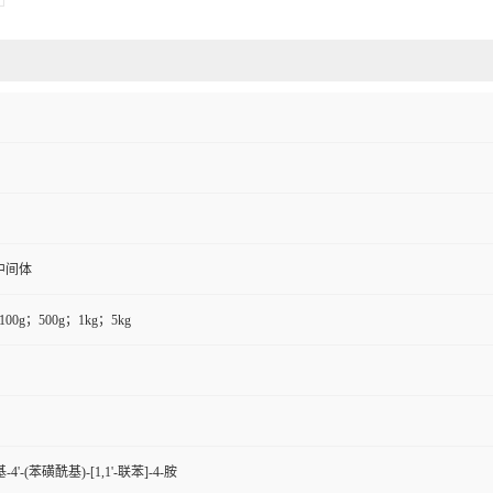
中间体
100g；500g；1kg；5kg
-4'-(苯磺酰基)-[1,1'-联苯]-4-胺