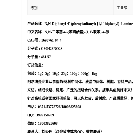
级别
工业级
产品名称
:
N,N-Diphenyl-4'-(phenylsulfonyl)-[1,1'-biphenyl]-4-amine
中文名称
:
N,N-二苯基-4'-(苯磺酰基)-[1,1'-联苯]-4-胺
CAS号 :
1693761-04-4
分子式
:
C30H23NO2S
分子量
:
461.57
订货信息：
包装：
1g；5g；10g；25g；100g；500g；1kg
阿尔法是专业从事医药
/材料中间体、液晶中间体、树脂、香料产
来访，结成长期、稳定、广泛的战略合作关系，携手共创美好未来
针对高校或者国家科研单位，可以先发货，后付款，产品质量好，
电话：
0371-53778726/18003825608
QQ：3999158769
微信：
18003825608
联系人：刘经理（欢迎致电或者
QQ、微信联系）