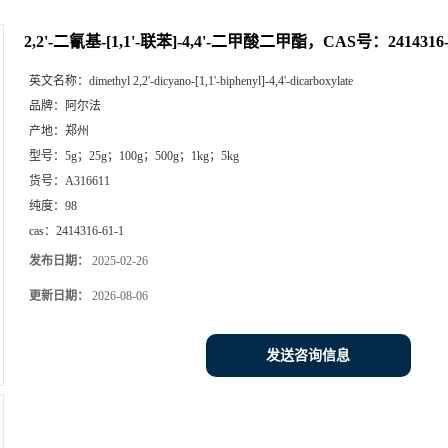
2,2'-二氰基-[1,1'-联苯]-4,4'-二甲酸二甲酯，CAS号：24143
英文名称：
dimethyl 2,2'-dicyano-[1,1'-biphenyl]-4,4'-dicarboxylate
品牌：
阿尔法
产地：
郑州
型号：
5g；25g；100g；500g；1kg；5kg
货号：
A316611
纯度：
98
cas：
2414316-61-1
发布日期：
2025-02-26
更新日期：
2026-08-06
发送咨询信息