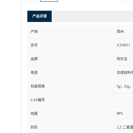
产品详请
产地
郑州
A316611
货号
品牌
阿尔法
用途
合成材料
包装规格
5g；25g；
CAS编号
98%
纯度
别名
2,2'-二氰