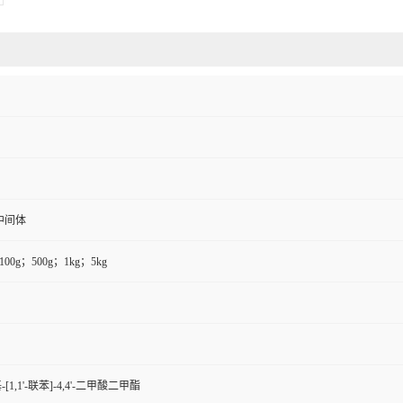
中间体
100g；500g；1kg；5kg
基-[1,1'-联苯]-4,4'-二甲酸二甲酯