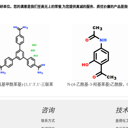
科研单位。您的满意是我们至高无上的荣誉,为您提供真诚的服务、质优价廉的产品是我
-氨基甲酰苯基)-[1,1':3',1'-三联苯
N-(4-乙酰基-3-羟基苯基)乙酰胺，
-4,4'-二(羧肟酰胺)三盐酸盐
号：40547-58-8现货促销产品
咨询
技
联系方式
盖德化