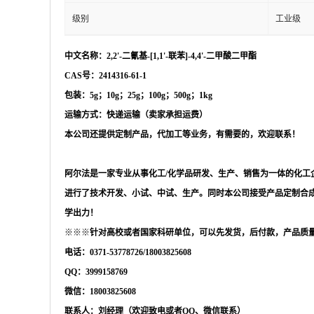
级别
工业级
中文名称：2,2'-二氰基-[1,1'-联苯]-4,4'-二甲酸二甲酯
CAS号：2414316-61-1
包装：
5g；10g；25g；100g；500g；1kg
运输方式：快递运输（卖家承担运费）
本公司还提供定制产品，代加工等业务，有需要的，欢迎联系！
阿尔法是一家专业从事化工
/化学品研发、生产、销售为一体的化工
进行了技术开发、小试、中试、生产。同时本公司接受产品定制合
学出力！
※※※
针对高校或者国家科研单位，可以先发货，后付款，产品质
电话：
0371-53778726/18003825608
QQ：3999158769
微信：
18003825608
联系人：刘经理（欢迎致电或者
QQ、微信联系）