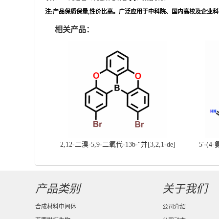
注
:产品保质保量,性价比高。广泛应用于中科院、国内高校及企业
相关产品：
2,12-二溴-5,9-二氧代-13b-"并[3,2,1-de]
5'-(4
蒽||CAS号：2417303-49-0||科研现货产
基]
品；对国内高校及研究所先发货、后付款
产品类别
关于我们
合成材料中间体
公司介绍