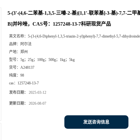
5-(3'-(4,6-二苯基-1,3,5-三嗪-2-基)[1,1'-联苯基]-3-基)-7,7-二
B]并咔唑，CAS号：1257248-13-7科研现货产品
英文名称：
5-(3-(4,6-Diphenyl-1,3,5-triazin-2-yl)phenyl)-7,7-dimethyl-5,7-dihydroind
品牌：
阿尔法
产地：
郑州
型号：
5g；25g；100g；500g；1kg；5kg
货号：
A248137
纯度：
98
cas：
1257248-13-7
发布日期：
2025-03-12
更新日期：
2026-08-07
发送咨询信息