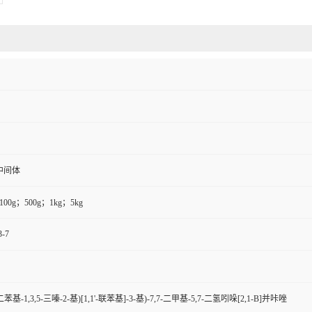
中间体
100g；500g；1kg；5kg
3-7
,6-二苯基-1,3,5-三嗪-2-基)[1,1'-联苯基]-3-基)-7,7-二甲基-5,7-二氢吲哚[2,1-B]并咔唑