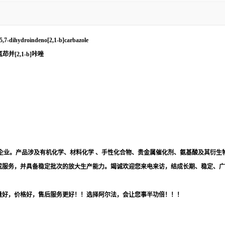
l-5,7-dihydroindeno[2,1-b]carbazole
二氢茚并[2,1-b]咔唑
企业。产品涉及有机化学、材料化学 、手性化合物、贵金属催化剂、氨基酸及其衍生
成服务，并具备稳定批次的放大生产能力。竭诚欢迎您来电来访，结成长期、稳定、广
量好，价格好，售后服务更好！！选择阿尔法，会让您事半功倍！！！