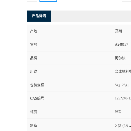
产品详请
产地
郑州
A248137
货号
品牌
阿尔法
用途
合成材料
包装规格
5g；25g；
1257248-1
CAS编号
98%
纯度
别名
5-(3'-(4