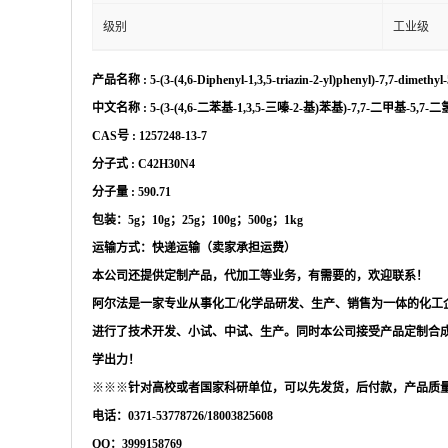
级别
工业级
产品名称
:
5-(3-(4,6-Diphenyl-1,3,5-triazin-2-yl)phenyl)-7,7-dimethy
中文名称
:
5-(3-(4,6-二苯基-1,3,5-三嗪-2-基)苯基)-7,7-二甲基-5,7-
CAS号 :
1257248-13-7
分子式
:
C42H30N4
分子量
:
590.71
包装：
5g；10g；25g；100g；500g；1kg
运输方式：快递运输（卖家承担运费）
本公司还提供定制产品，代加工等业务，有需要的，欢迎联系！
阿尔法是一家专业从事化工
/化学品研发、生产、销售为一体的化工
进行了技术开发、小试、中试、生产。同时本公司接受产品定制合
学出力！
※※※
针对高校或者国家科研单位，可以先发货，后付款，产品质
电话：
0371-53778726/18003825608
QQ：3999158769