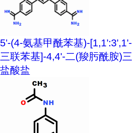
5'-(4-氨基甲酰苯基)-[1,1':3',1'-
三联苯基]-4,4'-二(羧肟酰胺)三
盐酸盐