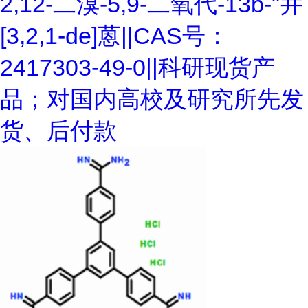
2,12-二溴-5,9-二氧代-13b-"并
[3,2,1-de]蒽||CAS号：
2417303-49-0||科研现货产
品；对国内高校及研究所先发
货、后付款