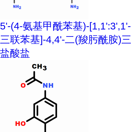
5'-(4-氨基甲酰苯基)-[1,1':3',1'-
三联苯基]-4,4'-二(羧肟酰胺)三
盐酸盐