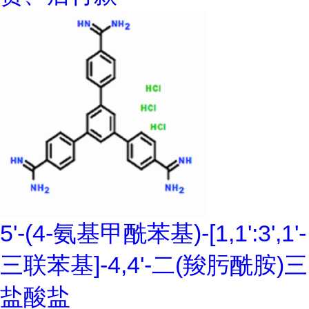
5'-(4-氨基甲酰苯基)-[1,1':3',1'-
三联苯基]-4,4'-二(羧肟酰胺)三
盐酸盐