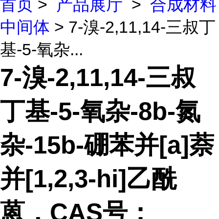
首页
>
产品展厅
>
合成材料
中间体
> 7-溴-2,11,14-三叔丁
基-5-氧杂...
7-溴-2,11,14-三叔
丁基-5-氧杂-8b-氮
杂-15b-硼苯并[a]萘
并[1,2,3-hi]乙酰
蒽，CAS号：