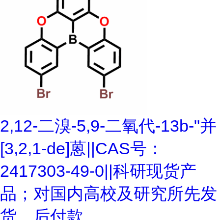
2,12-二溴-5,9-二氧代-13b-"并
[3,2,1-de]蒽||CAS号：
2417303-49-0||科研现货产
品；对国内高校及研究所先发
货、后付款