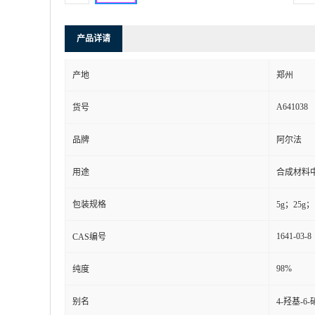
产品详请
产地
郑州
A641038
货号
品牌
阿尔法
用途
合成材料
包装规格
5g；25g；
1641-03-8
CAS编号
98%
纯度
别名
4-羟基-6-