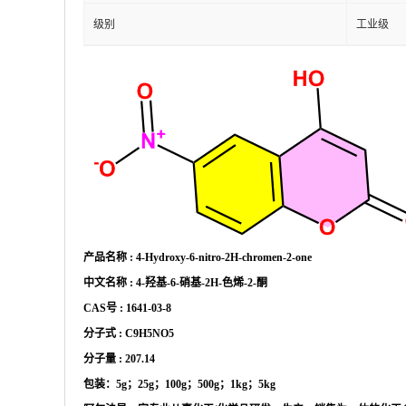
级别
工业级
产品名称
:
4-Hydroxy-6-nitro-2H-chromen-2-one
中文名称
:
4-羟基-6-硝基-2H-色烯-2-酮
CAS号 :
1641-03-8
分子式
:
C9H5NO5
分子量
:
207.14
包装：
5g；25g；100g；500g；1kg；5kg