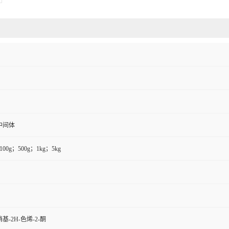
中间体
100g；500g；1kg；5kg
硝基-2H-色烯-2-酮