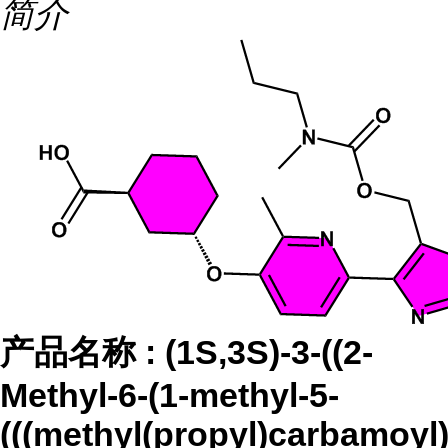
简介
产品名称
:
(1S,3S)-3-((2-
Methyl-6-(1-methyl-5-
(((methyl(propyl)carbamoyl