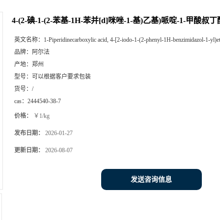
4-(2-碘-1-(2-苯基-1H-苯并[d]咪唑-1-基)乙基)哌啶-1-甲酸叔丁
英文名称：
1-Piperidinecarboxylic acid, 4-[2-iodo-1-(2-phenyl-1H-benzimidazol-1-yl)eth
品牌：
阿尔法
产地：
郑州
型号：
可以根据客户要求包装
货号：
/
cas：
2444540-38-7
价格：
￥1/kg
发布日期：
2026-01-27
更新日期：
2026-08-07
发送咨询信息