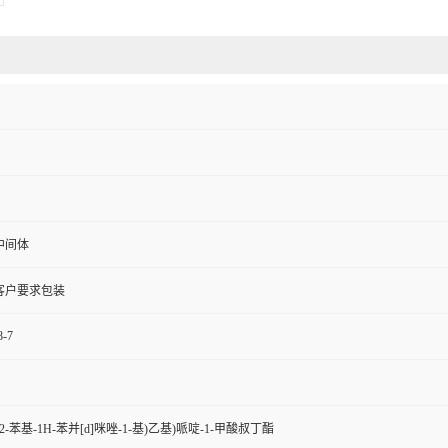
中间体
客户要求包装
8-7
1-(2-苯基-1H-苯并[d]咪唑-1-基)乙基)哌啶-1-甲酸叔丁酯