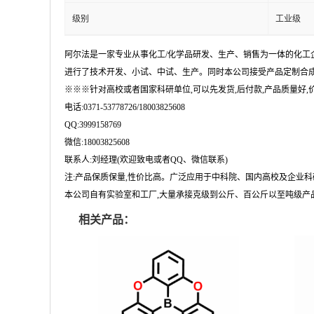
级别
工业级
阿尔法是一家专业从事化工/化学品研发、生产、销售为一体的化工
进行了技术开发、小试、中试、生产。同时本公司接受产品定制合成
※※※针对高校或者国家科研单位,可以先发货,后付款,产品质量好,价格
电话:0371-53778726/18003825608
QQ:3999158769
微信:18003825608
联系人:刘经理(欢迎致电或者QQ、微信联系)
注:产品保质保量,性价比高。广泛应用于中科院、国内高校及企业
本公司自有实验室和工厂,大量承接克级到公斤、百公斤以至吨级产品
相关产品：