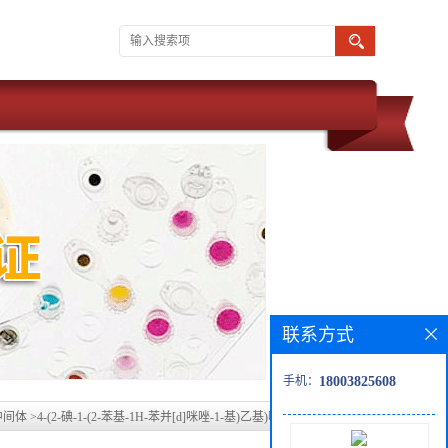
联系方式
手机：
18003825608
中间体
>
4-(2-碘-1-(2-苯基-1H-苯并[d]咪唑-1-基)乙基)哌啶-1-甲酸叔丁酯