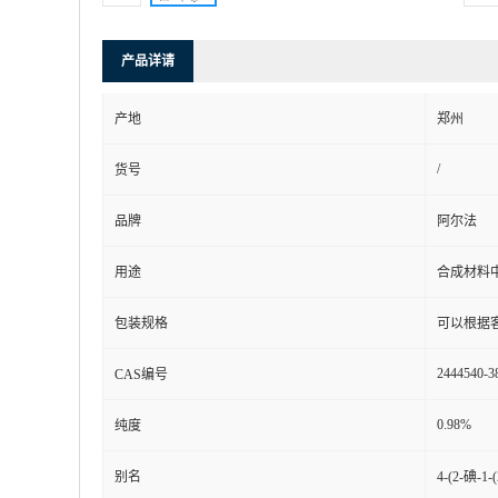
产品详请
产地
郑州
/
货号
品牌
阿尔法
用途
合成材料
包装规格
可以根据
2444540-3
CAS编号
0.98%
纯度
别名
4-(2-碘-