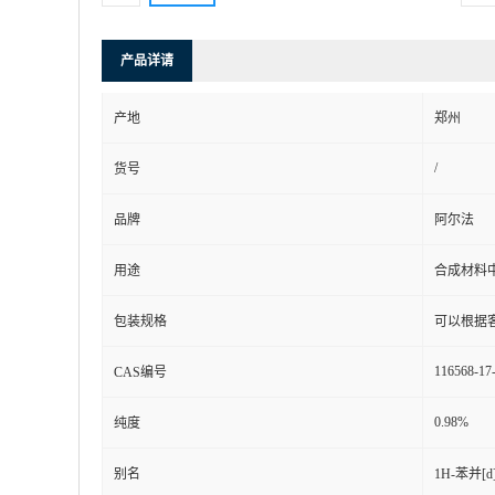
产品详请
产地
郑州
/
货号
品牌
阿尔法
用途
合成材料
包装规格
可以根据
116568-17
CAS编号
0.98%
纯度
别名
1H-苯并[