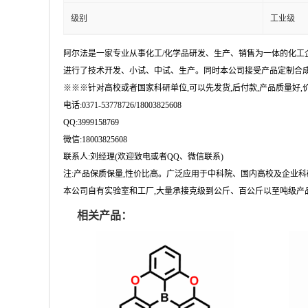
级别
工业级
阿尔法是一家专业从事化工/化学品研发、生产、销售为一体的化工
进行了技术开发、小试、中试、生产。同时本公司接受产品定制合成
※※※针对高校或者国家科研单位,可以先发货,后付款,产品质量好,价格
电话:0371-53778726/18003825608
QQ:3999158769
微信:18003825608
联系人:刘经理(欢迎致电或者QQ、微信联系)
注:产品保质保量,性价比高。广泛应用于中科院、国内高校及企业
本公司自有实验室和工厂,大量承接克级到公斤、百公斤以至吨级产品
相关产品：