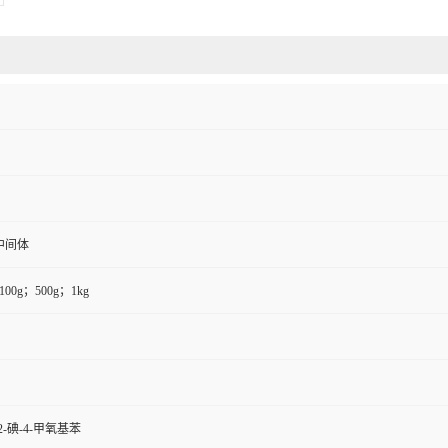
中间体
100g；500g；1kg
-2-碘-4-甲氧基苯