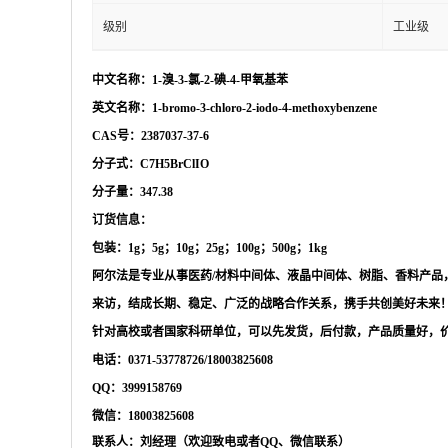
级别
工业级
中文名称：
1-溴-3-氯-2-碘-4-甲氧基苯
英文名称：
1-bromo-3-chloro-2-iodo-4-methoxybenzene
CAS号：2387037-37-6
分子式：
C7H5BrClIO
分子量：
347.38
订货信息：
包装：
1g；5g；10g；25g；100g；500g；1kg
阿尔法是专业从事医药
/材料中间体、液晶中间体、树脂、香料产
来访，结成长期、稳定、广泛的战略合作关系，携手共创美好未来
针对高校或者国家科研单位，可以先发货，后付款，产品质量好，
电话：
0371-53778726/18003825608
QQ：3999158769
微信：
18003825608
联系人：刘经理（欢迎致电或者
QQ、微信联系）