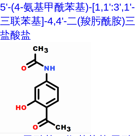
5'-(4-氨基甲酰苯基)-[1,1':3',1'-
三联苯基]-4,4'-二(羧肟酰胺)三
盐酸盐