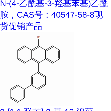
N-(4-乙酰基-3-羟基苯基)乙酰
胺，CAS号：40547-58-8现
货促销产品