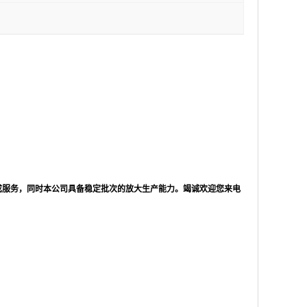
成服务，同时本公司具备稳定批次的放大生产能力。竭诚欢迎您来电