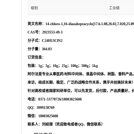
级别
工业级
英文名称：
14-chloro-1,16-diazaheptacyclo[17.6.1.08,26.02,7.020,25.09
CAS号：2923553-49-3
分子式：
C24H13ClN2
分子量：
364.83
订货信息：
包装：
1g；5g；10g；25g；100g；500g；1kg
阿尔法是专业从事医药
/材料中间体、液晶中间体、树脂、香料产
来访，结成长期、稳定、广泛的战略合作关系，携手共创美好未来
针对高校或者国家科研单位，可以先发货，后付款，产品质量好，
电话：
0371-53778726/18003825608
QQ：3999158769
微信：
18003825608
联系人：刘经理（欢迎致电或者
QQ、微信联系）