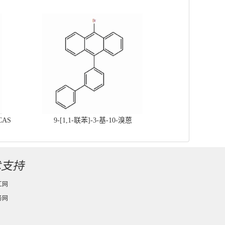
CAS
9-[1,1-联苯]-3-基-10-溴蒽
术支持
工网
务网