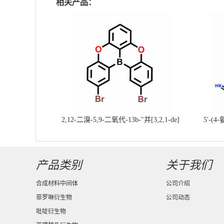
相关产品：
2,12-二溴-5,9-二氧代-13b-"并[3,2,1-de]
5'-(4
蒽||CAS号：2417303-49-0||科研现货产
基]
品；对国内高校及研究所先发货、后付款
产品类别
关于我们
合成材料中间体
公司介绍
菲罗啉衍生物
公司动态
吡啶衍生物