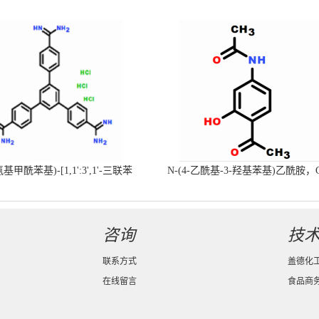
-氨基甲酰苯基)-[1,1':3',1'-三联苯
N-(4-乙酰基-3-羟基苯基)乙酰胺，
-4,4'-二(羧肟酰胺)三盐酸盐
号：40547-58-8现货促销产品
咨询
技
联系方式
盖德化
在线留言
食品商