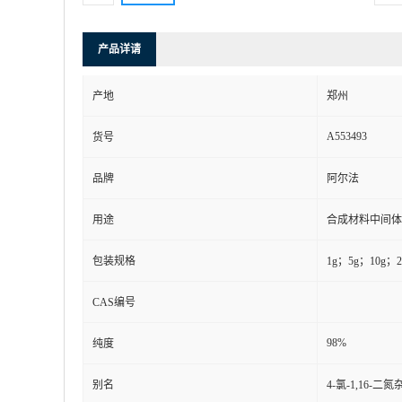
产品详请
产地
郑州
A553493
货号
品牌
阿尔法
用途
合成材料中间体
包装规格
1g；5g；10g；2
CAS编号
98%
纯度
别名
4-氯-1,16-二氮杂庚环