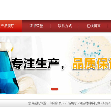
产品展厅
证书荣誉
联系方式
在线留言
您当前的位置：
网站首页
>
产品展厅
>
合成材料中间体
>
4-氯-1
碳-2(3),4,6,8(9),10(15),11,13,17(18),19(26),20(21),