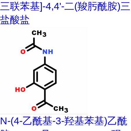
三联苯基]-4,4'-二(羧肟酰胺)三
盐酸盐
N-(4-乙酰基-3-羟基苯基)乙酰