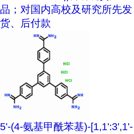
品；对国内高校及研究所先发
货、后付款
5'-(4-氨基甲酰苯基)-[1,1':3',1'-