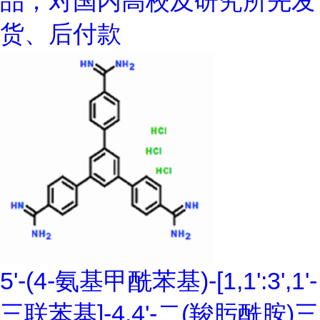
品；对国内高校及研究所先发
货、后付款
5'-(4-氨基甲酰苯基)-[1,1':3',1'-
三联苯基]-4,4'-二(羧肟酰胺)三