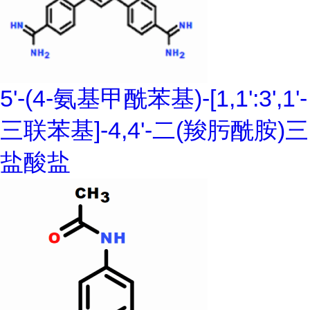
5'-(4-氨基甲酰苯基)-[1,1':3',1'-
三联苯基]-4,4'-二(羧肟酰胺)三
盐酸盐