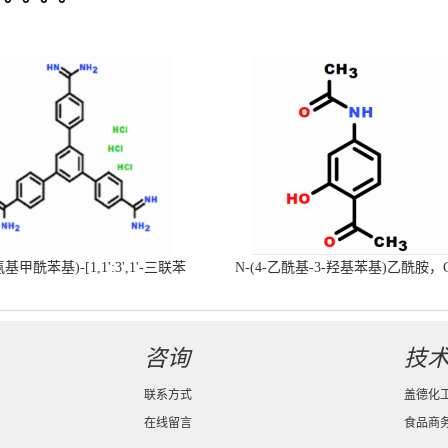
-氨基甲酰苯基)-[1,1':3',1'-三联苯
N-(4-乙酰基-3-羟基苯基)乙酰胺，
-4,4'-二(羧肟酰胺)三盐酸盐
号：40547-58-8现货促销产品
咨询
技
联系方式
盖德化
在线留言
食品商