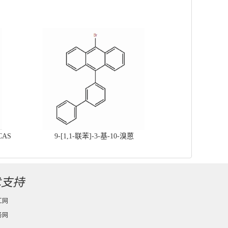
CAS
9-[1,1-联苯]-3-基-10-溴蒽
术支持
工网
务网