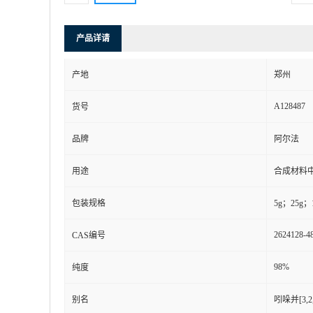
产品详请
产地
郑州
A128487
货号
品牌
阿尔法
用途
合成材料
包装规格
5g；25g；
2624128-4
CAS编号
98%
纯度
别名
吲哚并[3,2,