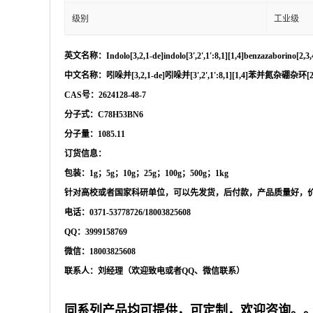
级别
工业级
英文名称：
Indolo[3,2,1-de]indolo[3',2',1':8,1][1,4]benzazaborino[
中文名称：吲哚并
[3,2,1-de]吲哚并[3',2',1':8,1][1,4]苯并氮杂硼杂环[
CAS号：2624128-48-7
分子式：
C78H53BN6
分子量：
1085.11
订货信息：
包装：
1g；5g；10g；25g；100g；500g；1kg
针对高校或者国家科研单位，可以先发货，后付款，产品质量好，
电话：
0371-53778726/18003825608
QQ：3999158769
微信：
18003825608
联系人：刘经理（欢迎致电或者
QQ、微信联系）
同系列产品均可提供，可定制，欢迎咨询。