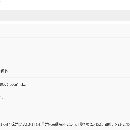
中间体
100g；500g；1kg
8-7
1-de]吲哚并[3',2',1':8,1][1,4]苯并氮杂硼杂环[2,3,4-kl]吩噻嗪-2,5,15,18-四胺，N2,N2,N5