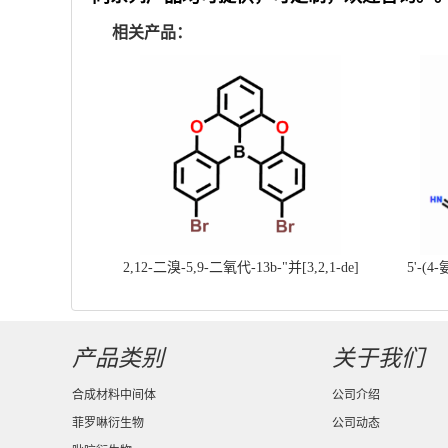
相关产品：
2,12-二溴-5,9-二氧代-13b-"并[3,2,1-de]
5'-(4
蒽||CAS号：2417303-49-0||科研现货产
基]
品；对国内高校及研究所先发货、后付款
产品类别
关于我们
合成材料中间体
公司介绍
菲罗啉衍生物
公司动态