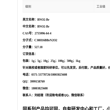
级别
工业级
英文名称：
BNO2-Br
中文名称：
BNO2-Br
CAS号：2755996-64-4
分子式：
C30H16BBrN2O2
分子量：
527.18
订货信息：
包装：
1g；5g；10g；25g；100g；500g；1kg
针对高校或者国家科研单位，可以先发货，后付款，产品质量好，
电话：
0371-53778726/18003825608
QQ：3999158769
微信：
18003825608
联系人：刘经理（欢迎致电或者
QQ、微信联系）
同系列产品均可同，自有研发中心和工厂，