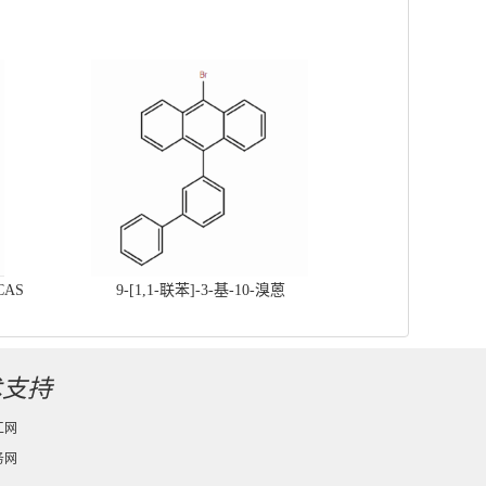
CAS
9-[1,1-联苯]-3-基-10-溴蒽
术支持
工网
务网