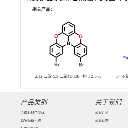
相关产品：
2,12-二溴-5,9-二氧代-13b-"并[3,2,1-de]
5'-(4
蒽||CAS号：2417303-49-0||科研现货产
基]
品；对国内高校及研究所先发货、后付款
产品类别
关于我们
合成材料中间体
公司介绍
菲罗啉衍生物
公司动态