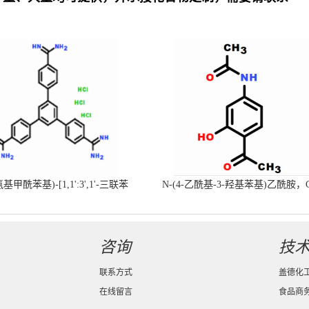
-氨基甲酰苯基)-[1,1':3',1'-三联苯
N-(4-乙酰基-3-羟基苯基)乙酰胺，
-4,4'-二(羧肟酰胺)三盐酸盐
号：40547-58-8现货促销产品
咨询
技
联系方式
盖德化
在线留言
食品商