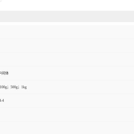
中间体
100g；500g；1kg
4-4