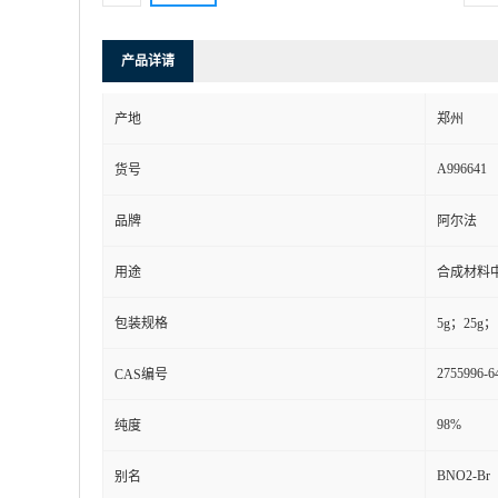
产品详请
产地
郑州
A996641
货号
品牌
阿尔法
用途
合成材料
包装规格
5g；25g；
2755996-6
CAS编号
98%
纯度
BNO2-Br
别名