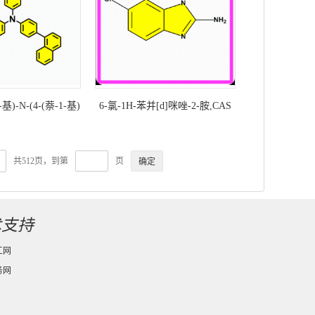
-基)-N-(4-(萘-1-基)
6-氯-1H-苯并[d]咪唑-2-胺,CAS
萘-2-基)苯基)-[1,1'-
号：5418-93-9科研现货产品
-胺-科研现货产品
共512页，到第
页
术支持
工网
务网