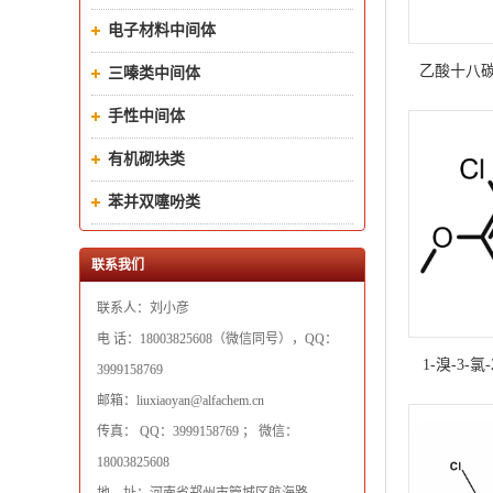
电子材料中间体
乙酸十八碳-
三嗪类中间体
号：6186-
手性中间体
定制
有机砌块类
苯并双噻吩类
联系我们
联系人：刘小彦
电 话：18003825608（微信同号），QQ：
1-溴-3-氯
3999158769
CAS号：23
邮箱：liuxiaoyan@alfachem.cn
传真： QQ：3999158769 ； 微信：
18003825608