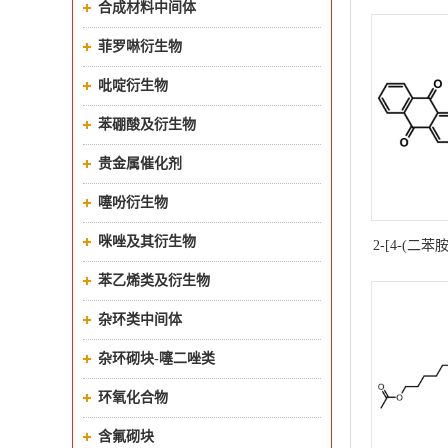
合成材料中间体
菲罗啉衍生物
吡啶衍生物
苯硼酸及衍生物
贵金属催化剂
噻吩衍生物
咪唑及其衍生物
2-[4-(二
号：16309
苯乙烯类及衍生物
杂环类中间体
杂环砌块-噻二唑类
环氧化合物
含氟砌块