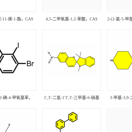
6
11-烯-1-酯，CAS
4,5-二甲氧基-1,2-苯醌，CAS
2-(2-氯-5-甲
98-7科研现货产品，可
号：21086-65-7科研现货产品，
基-1,3,2-
，可大量提供
可大量供应
号：224682
-2-碘-4-甲氧基苯，
1′,3′-二氢-1′3′,3′-三甲基-6-硝基
3-甲基-3,9
87037-37-6科研现货
螺[2H-1-苯并吡喃-2,2′-(2H)-吲
烷，CAS号：1
产品
哚,CAS号：1498-88-0科研现货
产品