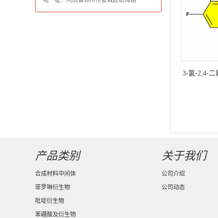
地 址：河南省郑州市管城区航海路
3-氯-2,4
号：94883
产品类别
关于我们
合成材料中间体
公司介绍
菲罗啉衍生物
公司动态
吡啶衍生物
苯硼酸及衍生物