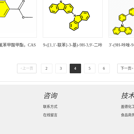
-二氟苯甲酸甲酯，CAS
9-([1,1'-联苯]-3-基)-9H-3,9'-二咔
3'-(9H-咔唑-9
3-74-7科研现货产品
唑，CAS号：2102919-66-2科研
苯基)-N-(4-(
现货产品
联苯]-4
2
3
4
5
6
<上一页
下一页>
咨询
技
联系方式
盖德化
在线留言
食品商